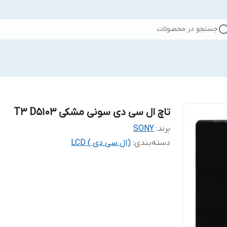
جستجو در محصولات
تاچ ال سی دی سونی مشکی T3 D5103
برند:
SONY
دسته‌بندی
:
(ال سی دی ) LCD