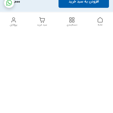
افزودن به سبد خرید
75,000
خانه
دسته‌بندی
سبد خرید
پروفایل
دسترسی سریع
تماس با ما
شکایات
درباره ما
قوانین و مقررات
سیاست حریم خصوصی
پاسخ گویی شنبه تا پنج شنبه ۱۲ظهر تا ۱۰شب
شماره تماس
09194748828