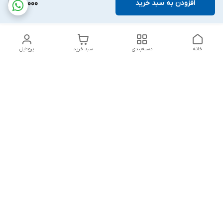
افزودن به سبد خرید
80,000
خانه
دسته‌بندی
سبد خرید
پروفایل
دسترسی سریع
تماس با ما
شکایات
درباره ما
قوانین و مقررات
سیاست حریم خصوصی
پاسخ گویی شنبه تا پنج شنبه ۱۲ظهر تا ۱۰شب
شماره تماس
09194748828