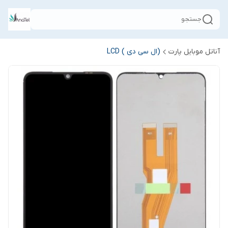
جستجو
آناتل موبایل پارت
(ال سی دی ) LCD