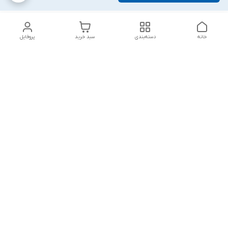
خانه
دسته‌بندی
سبد خرید
پروفایل
دسترسی سریع
تماس با ما
شکایات
درباره ما
قوانین و مقررات
سیاست حریم خصوصی
پاسخ گویی شنبه تا پنج شنبه ۱۲ظهر تا ۱۰شب
شماره تماس
09194748828