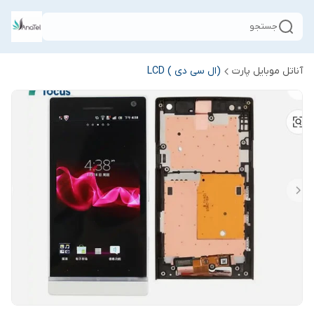
جستجو
آناتل موبایل پارت
(ال سی دی ) LCD