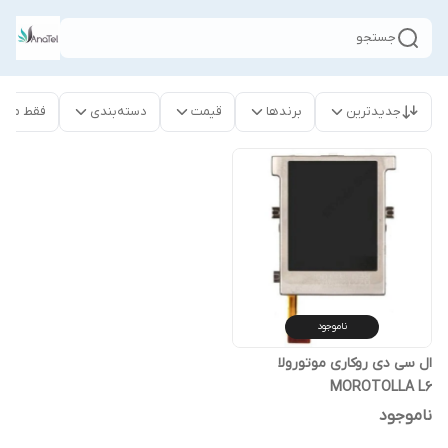
جستجو
جدیدترین
برندها
قیمت
دسته‌بندی
فقط محص
ناموجود
ال سی دی روکاری موتورولا
MOROTOLLA L6
ناموجود